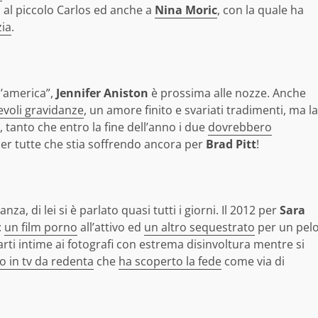
o, al piccolo Carlos ed anche a
Nina Moric
, con la quale ha
zia
.
d’america”,
Jennifer Aniston
è prossima alle nozze. Anche
voli gravidanze
, un amore finito e svariati tradimenti, ma la
, tanto che entro la fine dell’anno i due
dovrebbero
er tutte che stia soffrendo ancora per
Brad Pitt
!
a, di lei si è parlato quasi tutti i giorni. Il 2012 per
Sara
:
un film porno
all’attivo ed
un altro sequestrato
per un pel
arti intime ai fotografi con estrema disinvoltura mentre si
o in tv da redenta
che
ha scoperto la fede
come via di