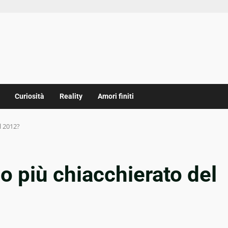
Curiosità
Reality
Amori finiti
l 2012?
o più chiacchierato del