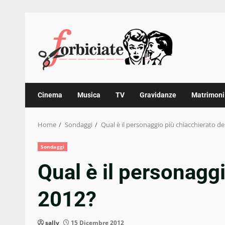
Skip
to
content
Cinema
Musica
TV
Gravidanze
Matrimoni
Home
Sondaggi
Qual è il personaggio più chiacchierato de
Sondaggi
Qual è il personaggi
2012?
sally
15 Dicembre 2012