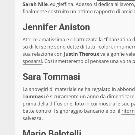
Sarah Nile
, ex gieffina. Adesso si dedica al lavor
finalmente costruito un ottimo
rapporto di amici
Jennifer Aniston
Attrice amatissima e ribattezzata la “fidanzatina 
su di lei se ne sono dette di tutti i colori,
innumere
sua relazione con
Justin Theroux
va a gonfie vele
sposarsi
. Così smetteremo di pensare una volta p
Sara Tommasi
La showgirl di materiale ne ha regalato in abbondanz
Tommasi
è sicuramente un anno da dimenticare
prima della diffusione, foto in cui mostra le sue p
batte contro il signoraggio bancario e poi il
ritorn
salvezza.
Mario Balotelli