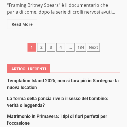
“Framing Britney Spears” è il documentario che
parla di come, dopo la serie di crolli nervosi avuti...
Read More
Paginazione
1
2
3
4
…
134
Next
degli
articoli
ARTICOLI RECENTI
Temptation Island 2025, non si farà più in Sardegna: la
nuova location
La forma della pancia rivela il sesso del bambino:
verità o leggenda?
Matrimonio in Primavera: i tipi di fiori perfetti per
l’occasione