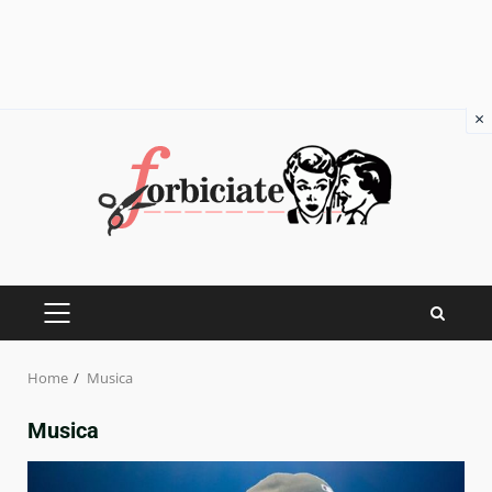
×
Skip
to
content
PRIMARY
MENU
Home
Musica
Musica