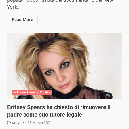
popstar, dopo l’uscita del documentario del New
York...
Read More
In Primo Piano
Musica
Britney Spears ha chiesto di rimuovere il
padre come suo tutore legale
sally
28 Marzo 2021