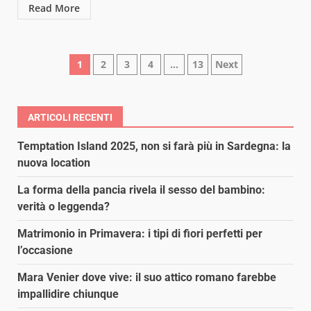
Read More
Paginazione
1
2
3
4
…
13
Next
degli
articoli
ARTICOLI RECENTI
Temptation Island 2025, non si farà più in Sardegna: la
nuova location
La forma della pancia rivela il sesso del bambino:
verità o leggenda?
Matrimonio in Primavera: i tipi di fiori perfetti per
l’occasione
Mara Venier dove vive: il suo attico romano farebbe
impallidire chiunque