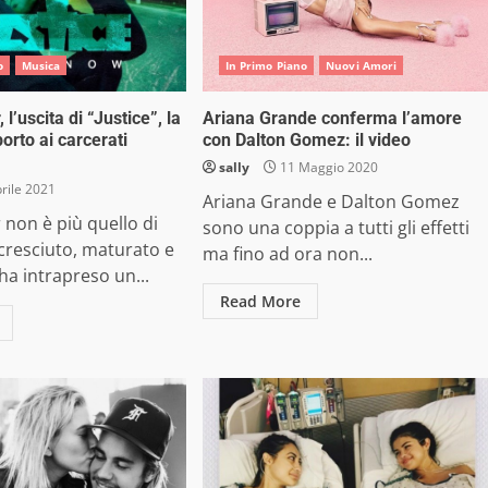
o
Musica
In Primo Piano
Nuovi Amori
 l’uscita di “Justice”, la
Ariana Grande conferma l’amore
porto ai carcerati
con Dalton Gomez: il video
sally
11 Maggio 2020
rile 2021
Ariana Grande e Dalton Gomez
r non è più quello di
sono una coppia a tutti gli effetti
 cresciuto, maturato e
ma fino ad ora non...
ha intrapreso un...
Read More