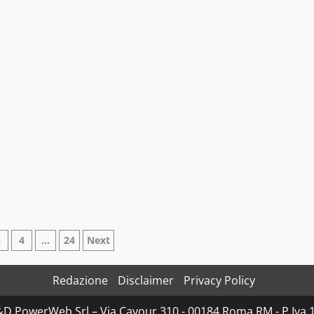
azione
3
4
…
24
Next
Redazione
Disclaimer
Privacy Policy
i
D&D PowerWeb Srl – Via Cavour 310 - 00184 Roma RM - P.I