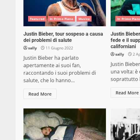
Featured
In Primo Piano
Musica
In Primo Pian
Justin Bieber, tour sospeso a causa
Justin Bieber,
dei problemi di salute
fede e il sup
californiani
sally
11 Giugno 2022
sally
2 Ap
Justin Bieber ha parlato
Justin Biebe
apertamente ai suoi fan,
una volta: è
raccontando i suoi problemi di
soprattutto 
salute, che lo hanno...
Read More
Read More