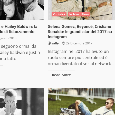
Curiosità
In Primo Piano
 e Hailey Baldwin: la
Selena Gomez, Beyoncè, Cristiano
llo di fidanzamento
Ronaldo: le grandi star del 2017 su
Instagram
Agosto 2018
sally
29 Dicembre 2017
li seguono ormai da
Instagram nel 2017 ha avuto un
iley Baldwin e Justin
ruolo sempre più centrale ed è
no fatto il...
ormai diventato il social network...
Read More