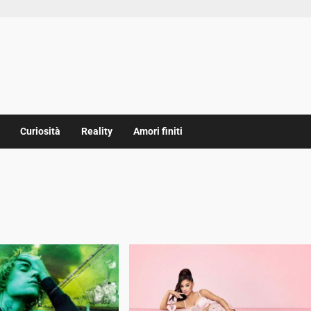
Curiosità
Reality
Amori finiti