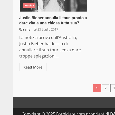
Musica
Justin Bieber annulla il tour, pronto a
dare vita a una chiesa tutta sua?
sally
25 Luglio 2017
La notizia arriva dall’Australia,
Justin Bieber ha deciso di
annullare il suo tour senza dare
troppe spiegazioni...
Read More
Pagin
1
2
degli
articol
Copyright © 2025 Forbiciate.com proprietà di 