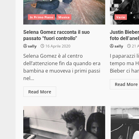
In Primo Piano
Musica
Varie
Selena Gomez racconta il suo
Justin Bieber
passato “fuori controllo”
foto dell’ane
sally
16 Aprile 2020
sally
21 
Selena Gomez è al centro
I paparazzi 
dell’attenzione fin da quando era
tempo ma Ha
bambina e muoveva i primi passi
Bieber ci han
nel...
Read More
Read More