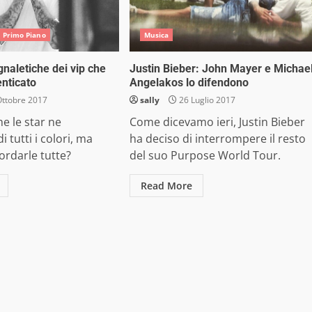
n Primo Piano
Musica
gnaletiche dei vip che
Justin Bieber: John Mayer e Michae
nticato
Angelakos lo difendono
ttobre 2017
sally
26 Luglio 2017
he le star ne
Come dicevamo ieri, Justin Bieber
 tutti i colori, ma
ha deciso di interrompere il resto
cordarle tutte?
del suo Purpose World Tour.
Read More