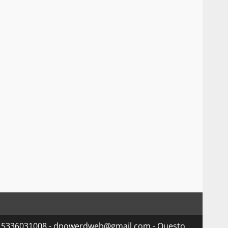
va 15336031008 - dpowerdweb@gmail.com - Questo