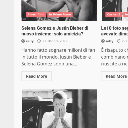
Amori finiti
In Primo Piano
Curiosità
I
Selena Gomez e Justin Bieber di
Le10 foto se
nuovo insieme: solo amicizia?
avevate dime
sally
30 Ottobre 2017
sally
29 O
Hanno fatto sognare milioni di fan
È risaputo c
in tutto il mondo, Justin Bieber e
combinano di
Selena Gomez sono una...
riuscite a ri
Read More
Read More