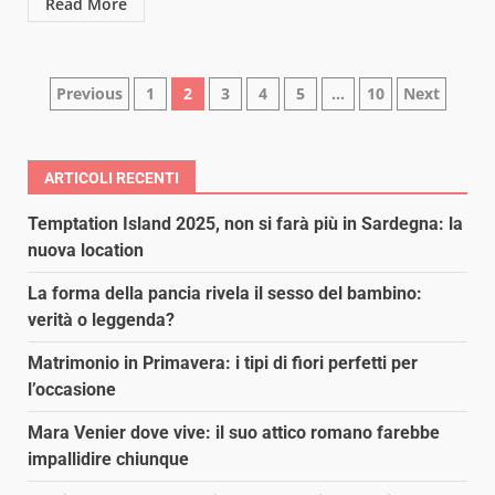
Read More
Paginazione
Previous
1
2
3
4
5
…
10
Next
degli
articoli
ARTICOLI RECENTI
Temptation Island 2025, non si farà più in Sardegna: la
nuova location
La forma della pancia rivela il sesso del bambino:
verità o leggenda?
Matrimonio in Primavera: i tipi di fiori perfetti per
l’occasione
Mara Venier dove vive: il suo attico romano farebbe
impallidire chiunque