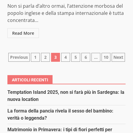
Non si parla d’altro ormai, l’attenzione morbosa del
popolo inglese e della stampa internazionale è tutta
concentrata...
Read More
Paginazione
Previous
1
2
3
4
5
6
…
10
Next
degli
articoli
ARTICOLI RECENTI
Temptation Island 2025, non si farà più in Sardegna: la
nuova location
La forma della pancia rivela il sesso del bambino:
verità o leggenda?
Matrimonio in Primavera: i tipi di fiori perfetti per