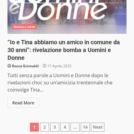
Gossip a corte
“Io e Tina abbiamo un amico in comune da
30 anni”: rivelazione bomba a Uomini e
Donne
Rocco Grimaldi
17 Aprile 2025
Tutti senza parole a Uomini e Donne dopo le
rivelazioni choc su un’amicizia trentennale che
coinvolge Tina...
Read More
Paginazione
1
2
3
4
…
14
Next