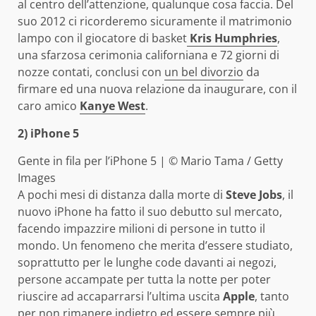
al centro dell’attenzione, qualunque cosa faccia. Del
suo 2012 ci ricorderemo sicuramente il matrimonio
lampo con il giocatore di basket
Kris Humphries
,
una sfarzosa cerimonia californiana e 72 giorni di
nozze contati, conclusi con
un bel divorzio
da
firmare ed una nuova relazione da inaugurare, con il
caro amico
Kanye West
.
2) iPhone 5
Gente in fila per l’iPhone 5 | © Mario Tama / Getty
Images
A pochi mesi di distanza dalla morte di
Steve Jobs
, il
nuovo iPhone ha fatto il suo debutto sul mercato,
facendo impazzire milioni di persone in tutto il
mondo. Un fenomeno che merita d’essere studiato,
soprattutto per le lunghe code davanti ai negozi,
persone accampate per tutta la notte per poter
riuscire ad accaparrarsi l’ultima uscita
Apple
, tanto
per non rimanere indietro ed essere sempre più