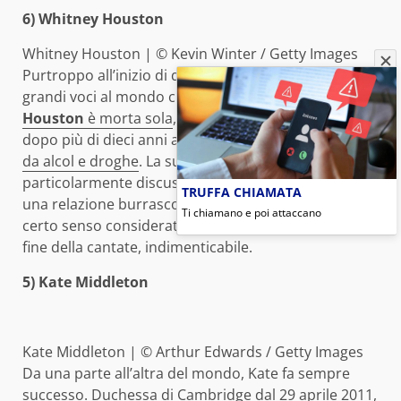
6) Whitney Houston
Whitney Houston | © Kevin Winter / Getty Images
Purtroppo all’inizio di quest’anno una delle più
grandi voci al mondo ci ha lasciati.
Whitney
Houston
è morta sola
, nella sua stanza d’albergo,
dopo più di dieci anni a lottare contro la
dipendenza
da alcol e droghe
. La sua vita è sempre stata
particolarmente discussa, soprattutto a causa di
TRUFFA CHIAMATA
una relazione burrascosa con
Bobby Brown
, in un
Ti chiamano e poi attaccano
certo senso considerato il responsabile della brutta
fine della cantate, indimenticabile.
5) Kate Middleton
Kate Middleton | © Arthur Edwards / Getty Images
Da una parte all’altra del mondo, Kate fa sempre
successo. Duchessa di Cambridge dal 29 aprile 2011,