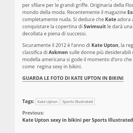
per sfilare per le grandi griffe. Originaria della F
mondo della moda. Recentemente il magazine
Es
completamente nuda. Si deduce che
Kate
adora a
conquistare la copertina di
Swimsuit
le darà una 
decollata e piena di successi.
Sicuramente il 2012 è l’anno di
Kate Upton
, la r
classifica di
Askmen
sulle donne più desiderabili d
modella americana si gode il momento d’oro che 
come regina sexy in bikini.
GUARDA LE FOTO DI KATE UPTON IN BIKINI
Tags:
Kate Upton
Sports Illustrated
Continue
Previous:
Kate Upton sexy in bikini per Sports Illustrated
Reading