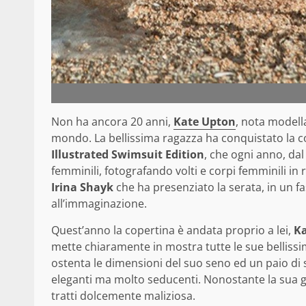
Non ha ancora 20 anni,
Kate Upton
, nota modella
mondo. La bellissima ragazza ha conquistato la c
Illustrated Swimsuit Edition
, che ogni anno, da
femminili, fotografando volti e corpi femminili in ri
Irina Shayk
che ha presenziato la serata, in un f
all’immaginazione.
Quest’anno la copertina è andata proprio a lei,
K
mette chiaramente in mostra tutte le sue bellissim
ostenta le dimensioni del suo seno ed un paio di sl
eleganti ma molto seducenti. Nonostante la sua gi
tratti dolcemente maliziosa.