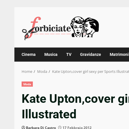
Skip
to
content
Cinema
Musica
TV
Gravidanze
Matrimoni
Home
Moda
Kate Upton,cover girl sexy per Sports Illustra
Moda
Kate Upton,cover gi
Illustrated
Barbara Di Castro
17 Febbraio 2012