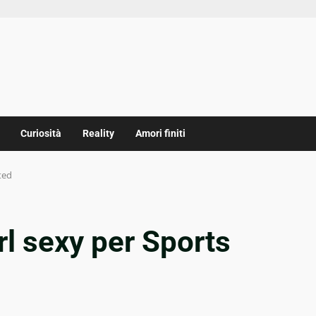
Curiosità
Reality
Amori finiti
ted
rl sexy per Sports