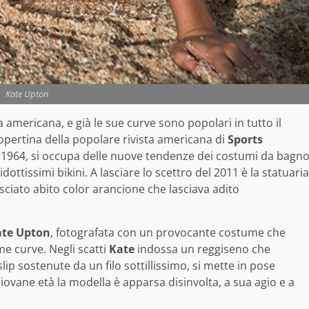
Kate Upton
 americana, e già le sue curve sono popolari in tutto il
opertina della popolare rivista americana di
Sports
l 1964, si occupa delle nuove tendenze dei costumi da bagn
dottissimi bikini. A lasciare lo scettro del 2011 è la statuaria
asciato abito color arancione che lasciava adito
ate Upton
, fotografata con un provocante costume che
e curve. Negli scatti
Kate
indossa un reggiseno che
ip sostenute da un filo sottillissimo, si mette in pose
ovane età la modella è apparsa disinvolta, a sua agio e a