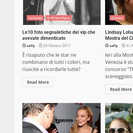
Curiosità
In Primo Piano
Cinema
Le10 foto segnaletiche dei vip che
Lindsay Loha
avevate dimenticato
Mostra del C
sally
29 Ottobre 2017
sally
31 
È risaputo che le star ne
Ieri alla Mos
combinano di tutti i colori, ma
Venezia è st
riuscite a ricordarle tutte?
concorso “Th
sceneggiato.
Read More
Read More