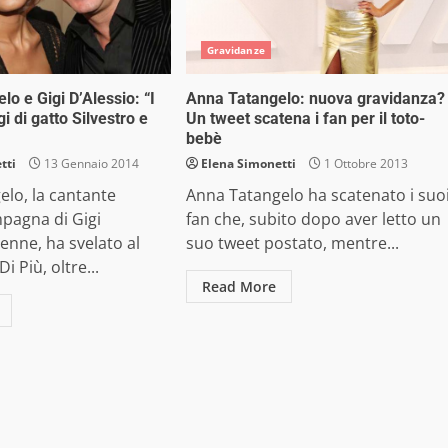
Gravidanze
o e Gigi D’Alessio: “I
Anna Tatangelo: nuova gravidanza?
gi di gatto Silvestro e
Un tweet scatena i fan per il toto-
bebè
tti
13 Gennaio 2014
Elena Simonetti
1 Ottobre 2013
lo, la cantante
Anna Tatangelo ha scatenato i suo
pagna di Gigi
fan che, subito dopo aver letto un
7enne, ha svelato al
suo tweet postato, mentre...
i Più, oltre...
Read More