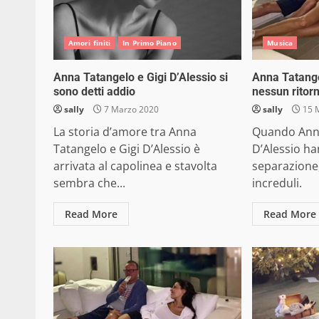
Amori finiti
In Primo Piano
Musica
Anna Tatangelo e Gigi D’Alessio si
Anna Tatange
sono detti addio
nessun ritorn
sally
7 Marzo 2020
sally
15 
La storia d’amore tra Anna
Quando Anna
Tatangelo e Gigi D’Alessio è
D’Alessio ha
arrivata al capolinea e stavolta
separazione,
sembra che...
increduli.
Read More
Read More