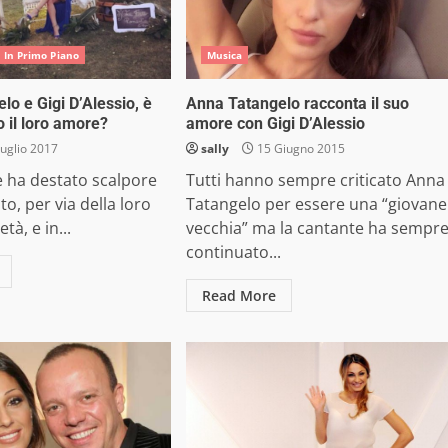
In Primo Piano
Musica
lo e Gigi D’Alessio, è
Anna Tatangelo racconta il suo
o il loro amore?
amore con Gigi D’Alessio
uglio 2017
sally
15 Giugno 2015
e ha destato scalpore
Tutti hanno sempre criticato Anna
o, per via della loro
Tatangelo per essere una “giovane
tà, e in...
vecchia” ma la cantante ha sempr
continuato...
Read More