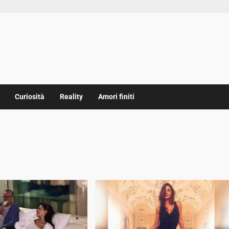
Curiosità
Reality
Amori finiti