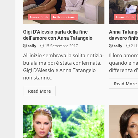
Amori finiti
In Primo Piano
Amori finiti
Gigi D’Alessio parla della fine
Anna Tatange
dell’amore con Anna Tatangelo
davvero finit
sally
15 Settembre 2017
sally
21 L
All’inizio sembrava la solita notizia-
Il loro amor
bufala ma poi è stata confermata,
quando è nat
Gigi D’Alessio e Anna Tatangelo
differenza d’e
non stanno...
Read More
Read More