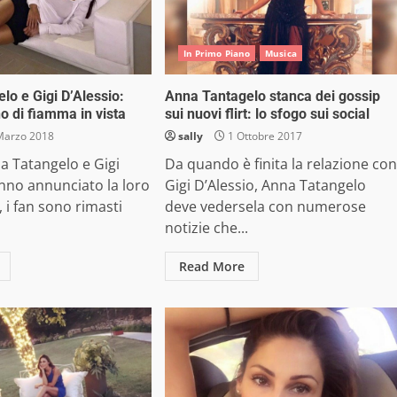
In Primo Piano
Musica
lo e Gigi D’Alessio:
Anna Tantagelo stanca dei gossip
o di fiamma in vista
sui nuovi flirt: lo sfogo sui social
Marzo 2018
sally
1 Ottobre 2017
 Tatangelo e Gigi
Da quando è finita la relazione con
nno annunciato la loro
Gigi D’Alessio, Anna Tatangelo
 i fan sono rimasti
deve vedersela con numerose
notizie che...
Read More