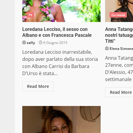
TV
Curiosità
Loredana Lecciso, il sesso con
Anna Tatangel
Albano e con Francesca Pascale
nostri tatuag
Titti”
sally
6 Giugno 2015
Elena Simone
Loredana Lecciso inarrestabile,
Anna Tatange
dopo aver parlato della sua storia
27enne, com
con Albano Carrisi da Barbara
D’Alessio, 4
D’Urso è stata...
settimanale D
Read More
Read More