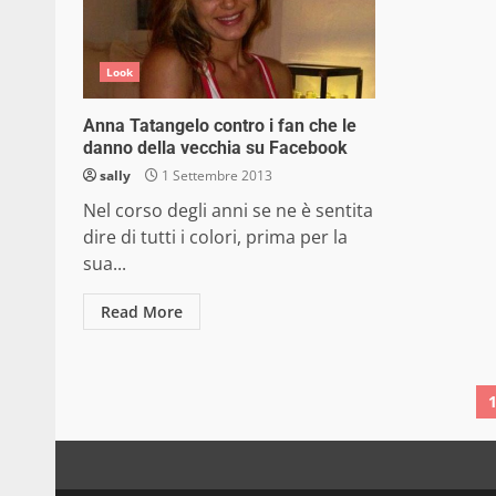
Look
Anna Tatangelo contro i fan che le
danno della vecchia su Facebook
sally
1 Settembre 2013
Nel corso degli anni se ne è sentita
dire di tutti i colori, prima per la
sua...
Read More
P
d
a