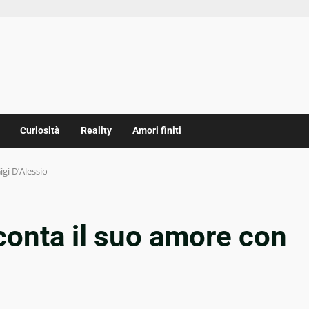
Curiosità
Reality
Amori finiti
gi D’Alessio
conta il suo amore con