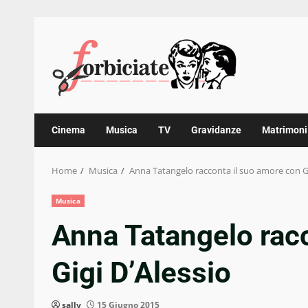
Skip
to
content
Cinema
Musica
TV
Gravidanze
Matrimoni
Home
Musica
Anna Tatangelo racconta il suo amore con Gi
Musica
Anna Tatangelo rac
Gigi D’Alessio
sally
15 Giugno 2015