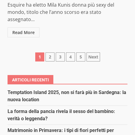
Esquire ha eletto Mila Kunis donna più sexy del
mondo, titolo che l’anno scorso era stato
assegnato...
Read More
Paginazione
1
2
3
4
5
Next
degli
articoli
ARTICOLI RECENTI
Temptation Island 2025, non si farà più in Sardegna: la
nuova location
La forma della pancia rivela il sesso del bambino:
verità o leggenda?
Matrimonio in Primavera: i tipi di fiori perfetti per