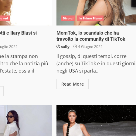
tured
Divorzi
In Primo Piano
ti e Ilary Blasi si
MomTok, lo scandalo che ha
travolto la community di TikTok
uglio 2022
sally
4 Giugno 2022
e la stampa non
Il gossip, di questi tempi, corre
ltro che la notizia più
(anche) su TikTok e in questi giorni
’estate, ossia il
negli USA si parla...
Read More