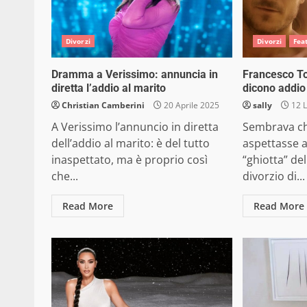
Divorzi
Divorzi
Fea
Dramma a Verissimo: annuncia in
Francesco Tot
diretta l’addio al marito
dicono addio
Christian Camberini
20 Aprile 2025
sally
12 L
A Verissimo l’annuncio in diretta
Sembrava ch
dell’addio al marito: è del tutto
aspettasse a
inaspettato, ma è proprio così
“ghiotta” dell
che...
divorzio di...
Read More
Read More