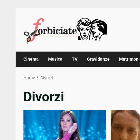
Skip
to
content
Cinema
Musica
TV
Gravidanze
Matrimoni
Home
Divorzi
Divorzi