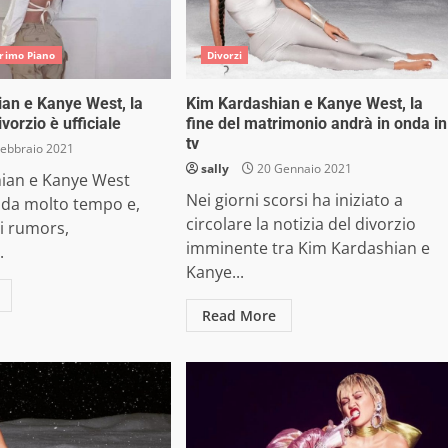
Primo Piano
Divorzi
an e Kanye West, la
Kim Kardashian e Kanye West, la
ivorzio è ufficiale
fine del matrimonio andrà in onda in
tv
ebbraio 2021
sally
20 Gennaio 2021
ian e Kanye West
Nei giorni scorsi ha iniziato a
i da molto tempo e,
circolare la notizia del divorzio
i rumors,
imminente tra Kim Kardashian e
.
Kanye...
Read More