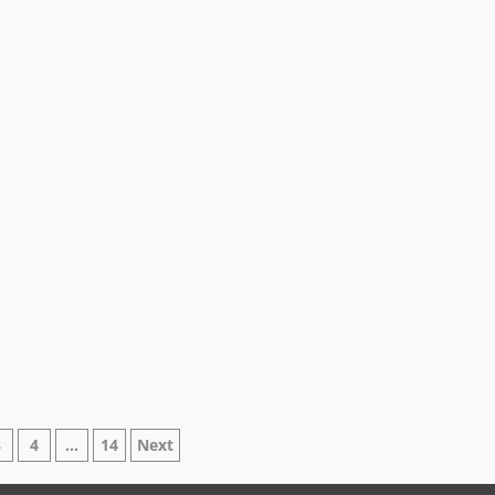
azione
3
4
…
14
Next