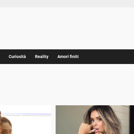
Curiosità
Reality
Amori finiti