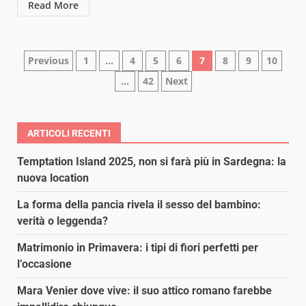
Read More
Paginazione
Previous
1
…
4
5
6
7
8
9
10
…
42
Next
degli
articoli
ARTICOLI RECENTI
Temptation Island 2025, non si farà più in Sardegna: la
nuova location
La forma della pancia rivela il sesso del bambino:
verità o leggenda?
Matrimonio in Primavera: i tipi di fiori perfetti per
l’occasione
Mara Venier dove vive: il suo attico romano farebbe