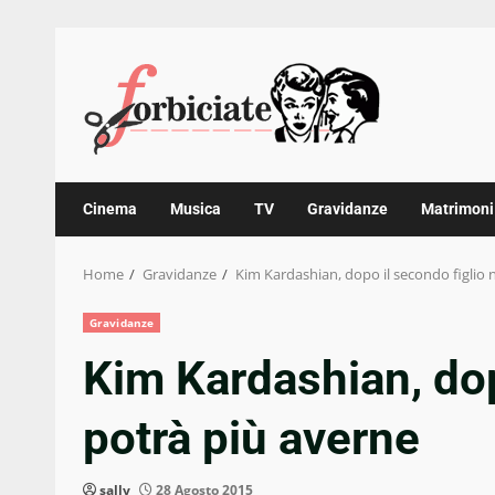
Skip
to
content
Cinema
Musica
TV
Gravidanze
Matrimoni
Home
Gravidanze
Kim Kardashian, dopo il secondo figlio 
Gravidanze
Kim Kardashian, dop
potrà più averne
sally
28 Agosto 2015