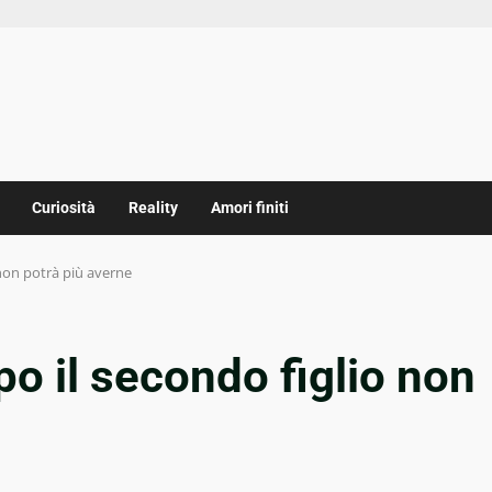
Curiosità
Reality
Amori finiti
non potrà più averne
o il secondo figlio non