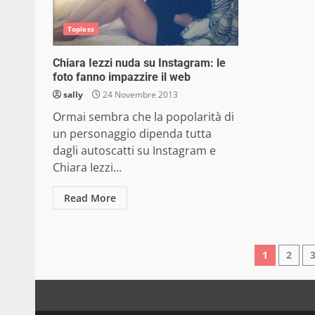
Topless
Chiara Iezzi nuda su Instagram: le
foto fanno impazzire il web
sally
24 Novembre 2013
Ormai sembra che la popolarità di
un personaggio dipenda tutta
dagli autoscatti su Instagram e
Chiara Iezzi...
Read More
Pagin
1
2
degli
articol