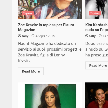
Topless
Topless
Zoe Kravitz in topless per Flaunt
Kim Kardash
Magazine
nuda su Pape
sally
30 Aprile 2015
sally
13 
Flaunt Magazine ha dedicato un
Dopo essers
servizio ai suoi prossimi progetti e
a nudo su G
Zoe Kravitz, figlia di Lenny
ha preso gus
Kravitz,...
Read More
Read More