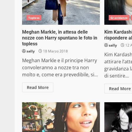
Topless
Gravidanze
Meghan Markle, in attesa delle
Kim Kardashi
nozze con Harry spuntano le foto in
rispondere al
topless
sally
12 
sally
18 Marzo 2018
Kim Kardas
Meghan Markle e il principe Harry
attirare l’at
convoleranno a nozze tra non
gravidanza la
molto e, come era prevedibile, si...
di sentire...
Read More
Read More