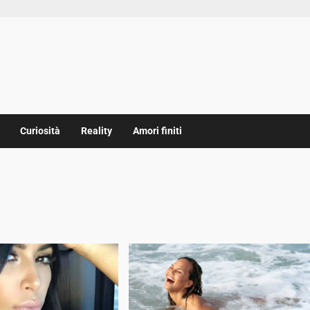
Curiosità
Reality
Amori finiti