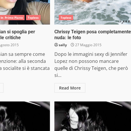
In Primo Piano
Topless
Topless
an si spoglia per
Chrissy Teigen posa completamente
le critiche
nuda: le foto
Agosto 2015
sally
27 Maggio 2015
hian sa sempre come
Dopo le immagini sexy di Jennifer
tenzione: alla seconda
Lopez non possono mancare
 socialite si è stancata
quelle di Chrissy Teigen, che però
si...
Read More