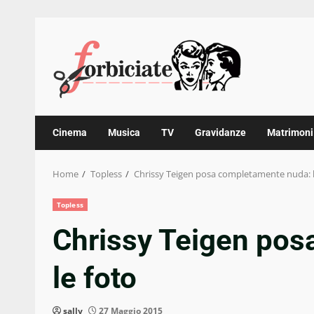
Skip
to
content
Cinema
Musica
TV
Gravidanze
Matrimoni
Home
Topless
Chrissy Teigen posa completamente nuda: l
Topless
Chrissy Teigen pos
le foto
sally
27 Maggio 2015