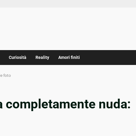
Curiosità
Reality
Amori finiti
e foto
a completamente nuda: