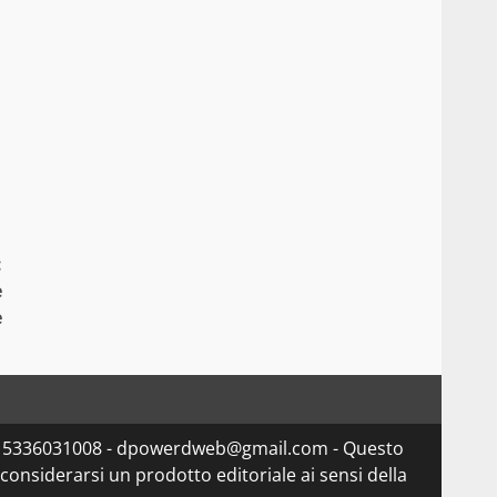
:
e
e
va 15336031008 - dpowerdweb@gmail.com - Questo
considerarsi un prodotto editoriale ai sensi della