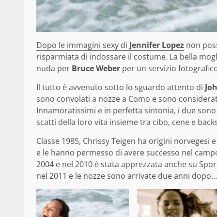
Dopo le immagini sexy di
Jennifer Lopez
non pos
risparmiata di indossare il costume.
La bella mogl
nuda per
Bruce Weber
per un servizio fotografic
Il tutto è avvenuto sotto lo sguardo attento di
Jo
sono convolati a nozze a Como e sono considerati
Innamoratissimi e in perfetta sintonia, i due son
scatti della loro vita insieme tra cibo, cene e backs
Classe 1985, Chrissy Teigen ha origini norvegesi e 
e le hanno permesso di avere successo nel campo 
2004 e nel 2010 è stata apprezzata anche su Sport
nel 2011 e le nozze sono arrivate due anni dopo…