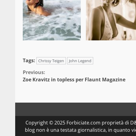
Tags:
Chrissy Teigen
John Legend
Continue
Previous:
Zoe Kravitz in topless per Flaunt Magazine
Reading
Copyright © 2025 Forbiciate.com proprietà di 
blog non è una testata giornalistica, in quanto v