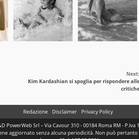
Next
Kim Kardashian si spoglia per rispondere all
critich
Redazione
Disclaimer
Privacy Policy
D&D PowerWeb Srl – Via Cavour 310 - 00184 Roma RM - P.I
iene aggiornato senza alcuna periodicità. Non può pertanto 