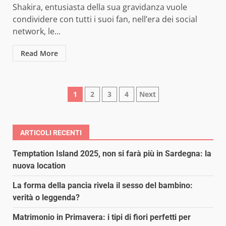
Shakira, entusiasta della sua gravidanza vuole
condividere con tutti i suoi fan, nell’era dei social
network, le...
Read More
Paginazione
1
2
3
4
Next
degli
articoli
ARTICOLI RECENTI
Temptation Island 2025, non si farà più in Sardegna: la
nuova location
La forma della pancia rivela il sesso del bambino:
verità o leggenda?
Matrimonio in Primavera: i tipi di fiori perfetti per