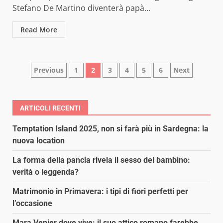
Stefano De Martino diventerà papà...
Read More
Paginazione
Previous
1
2
3
4
5
6
Next
degli
articoli
ARTICOLI RECENTI
Temptation Island 2025, non si farà più in Sardegna: la
nuova location
La forma della pancia rivela il sesso del bambino:
verità o leggenda?
Matrimonio in Primavera: i tipi di fiori perfetti per
l’occasione
Mara Venier dove vive: il suo attico romano farebbe