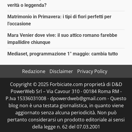
verità o leggenda?
Matrimonio in Primavera: i tipi di fiori perfetti per
l’occasione
Mara Venier dove vive: il suo attico romano farebbe
impallidire chiunque
Mediaset, programmazione 1° maggio: cambia tutto
Redazione
Disclaimer
Privacy Policy
Copyright © 2025 Forbiciate.com proprietà di D&D
PowerWeb Srl – Via Cavour 310 - 00184 Roma RM -
P.Iva 15336031008 - dpowerdweb@gmail.com - Questo
blog non è una testata giornalistica, in quanto viene
aggiornato senza alcuna periodicità. Non può
pertanto considerarsi un prodotto editoriale ai sensi
della legge n. 62 del 07.03.2001