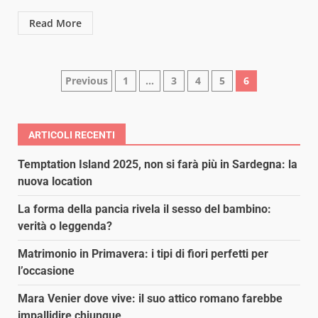
Read More
Paginazione
Previous
1
…
3
4
5
6
degli
articoli
ARTICOLI RECENTI
Temptation Island 2025, non si farà più in Sardegna: la
nuova location
La forma della pancia rivela il sesso del bambino:
verità o leggenda?
Matrimonio in Primavera: i tipi di fiori perfetti per
l’occasione
Mara Venier dove vive: il suo attico romano farebbe
impallidire chiunque