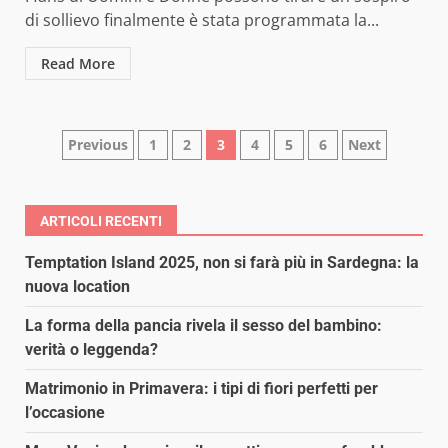
di sollievo finalmente è stata programmata la...
Read More
Paginazione
Previous
1
2
3
4
5
6
Next
degli
articoli
ARTICOLI RECENTI
Temptation Island 2025, non si farà più in Sardegna: la
nuova location
La forma della pancia rivela il sesso del bambino:
verità o leggenda?
Matrimonio in Primavera: i tipi di fiori perfetti per
l’occasione