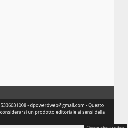
:
a
va 15336031008 - dpowerdweb@gmail.com - Questo
considerarsi un prodotto editoriale ai sensi della
Change privacy settings