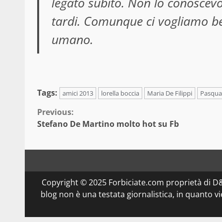
legato subito. Non lo conoscevo
tardi. Comunque ci vogliamo ben
umano.
Tags:
amici 2013
lorella boccia
Maria De Filippi
Pasqua
Continue
Previous:
Stefano De Martino molto hot su Fb
Reading
Copyright © 2025 Forbiciate.com proprietà di 
blog non è una testata giornalistica, in quanto v