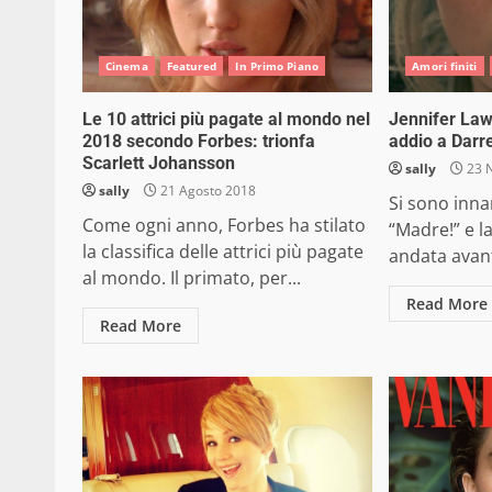
Cinema
Featured
In Primo Piano
Amori finiti
Le 10 attrici più pagate al mondo nel
Jennifer Law
2018 secondo Forbes: trionfa
addio a Darr
Scarlett Johansson
sally
23 
sally
21 Agosto 2018
Si sono inna
Come ogni anno, Forbes ha stilato
“Madre!” e l
la classifica delle attrici più pagate
andata avant
al mondo. Il primato, per...
Read More
Read More