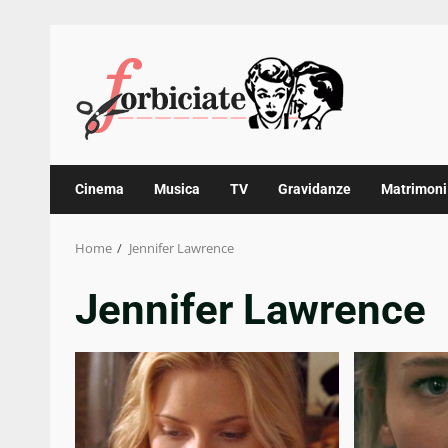
Skip
to
content
Cinema
Musica
TV
Gravidanze
Matrimoni
Home
Jennifer Lawrence
Jennifer Lawrence