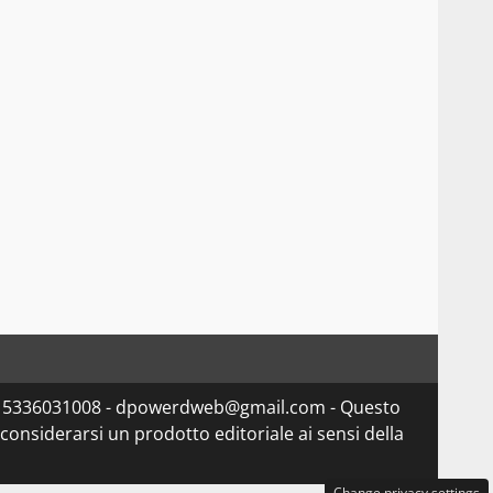
va 15336031008 - dpowerdweb@gmail.com - Questo
considerarsi un prodotto editoriale ai sensi della
Change privacy settings