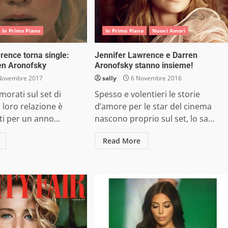
In Primo Piano
In Primo Piano
Nuovi Amori
rence torna single:
Jennifer Lawrence e Darren
en Aronofsky
Aronofsky stanno insieme!
Novembre 2017
sally
6 Novembre 2016
morati sul set di
Spesso e volentieri le storie
a loro relazione è
d’amore per le star del cinema
i per un anno...
nascono proprio sul set, lo sa...
Read More