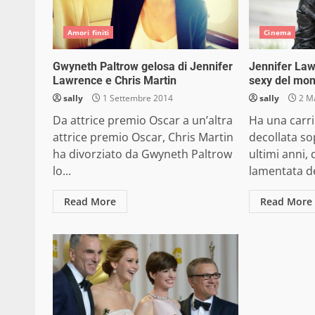
Amori finiti
Cinema
Gwyneth Paltrow gelosa di Jennifer
Jennifer Law
Lawrence e Chris Martin
sexy del mo
sally
1 Settembre 2014
sally
2 M
Da attrice premio Oscar a un’altra
Ha una carri
attrice premio Oscar, Chris Martin
decollata so
ha divorziato da Gwyneth Paltrow
ultimi anni, 
lo...
lamentata de
Read More
Read More