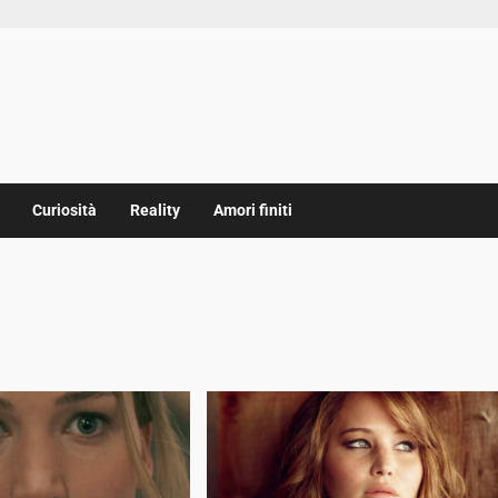
Curiosità
Reality
Amori finiti