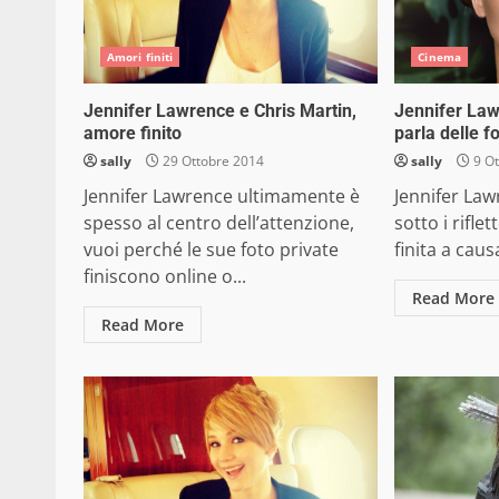
Amori finiti
Cinema
Jennifer Lawrence e Chris Martin,
Jennifer Law
amore finito
parla delle f
sally
29 Ottobre 2014
sally
9 Ot
Jennifer Lawrence ultimamente è
Jennifer La
spesso al centro dell’attenzione,
sotto i rifle
vuoi perché le sue foto private
finita a caus
finiscono online o...
Read More
Read More