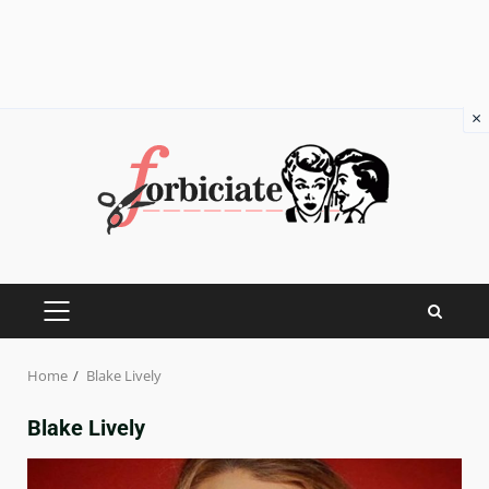
×
Skip
to
content
PRIMARY
MENU
Home
Blake Lively
Blake Lively