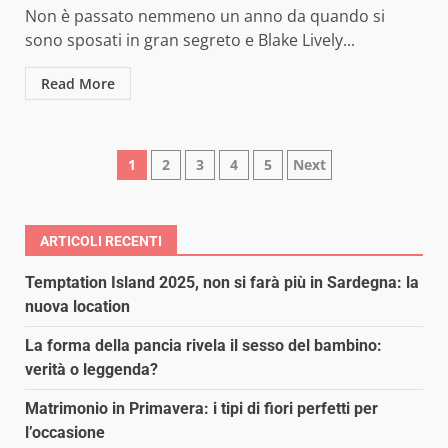
Non è passato nemmeno un anno da quando si
sono sposati in gran segreto e Blake Lively...
Read More
Paginazione
1
2
3
4
5
Next
degli
articoli
ARTICOLI RECENTI
Temptation Island 2025, non si farà più in Sardegna: la
nuova location
La forma della pancia rivela il sesso del bambino:
verità o leggenda?
Matrimonio in Primavera: i tipi di fiori perfetti per
l’occasione