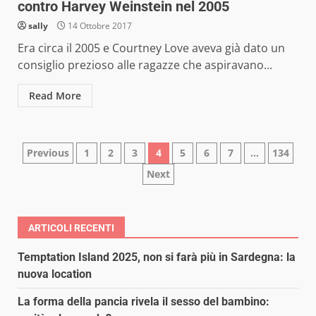
contro Harvey Weinstein nel 2005
sally
14 Ottobre 2017
Era circa il 2005 e Courtney Love aveva già dato un
consiglio prezioso alle ragazze che aspiravano...
Read More
Paginazione
Previous
1
2
3
4
5
6
7
…
134
Next
degli
articoli
ARTICOLI RECENTI
Temptation Island 2025, non si farà più in Sardegna: la
nuova location
La forma della pancia rivela il sesso del bambino: