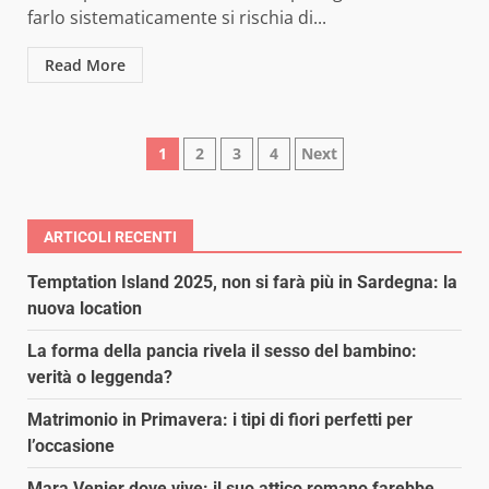
farlo sistematicamente si rischia di...
Read More
Paginazione
1
2
3
4
Next
degli
articoli
ARTICOLI RECENTI
Temptation Island 2025, non si farà più in Sardegna: la
nuova location
La forma della pancia rivela il sesso del bambino:
verità o leggenda?
Matrimonio in Primavera: i tipi di fiori perfetti per
l’occasione
Mara Venier dove vive: il suo attico romano farebbe