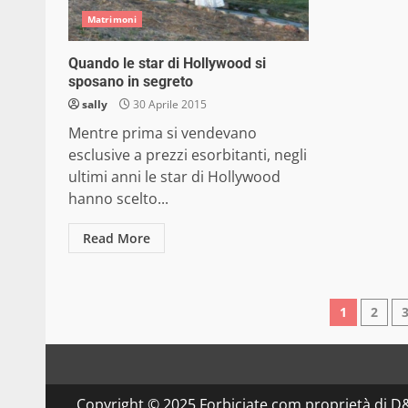
Matrimoni
Quando le star di Hollywood si
sposano in segreto
sally
30 Aprile 2015
Mentre prima si vendevano
esclusive a prezzi esorbitanti, negli
ultimi anni le star di Hollywood
hanno scelto...
Read More
Pagin
1
2
degli
articol
Copyright © 2025 Forbiciate.com proprietà di 