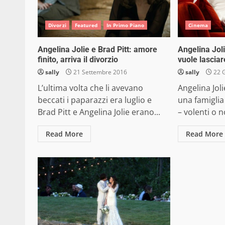
Divorzi
Featured
In Primo Piano
Cinema
Angelina Jolie e Brad Pitt: amore
Angelina Jol
finito, arriva il divorzio
vuole lasciar
sally
21 Settembre 2016
sally
22 
L’ultima volta che li avevano
Angelina Jol
beccati i paparazzi era luglio e
una famigli
Brad Pitt e Angelina Jolie erano...
– volenti o no
Read More
Read More