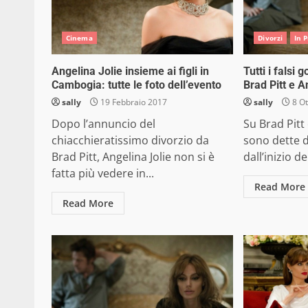
Cinema
Divorzi
In 
Angelina Jolie insieme ai figli in
Tutti i falsi 
Cambogia: tutte le foto dell’evento
Brad Pitt e A
sally
19 Febbraio 2017
sally
8 Ot
Dopo l’annuncio del
Su Brad Pitt 
chiacchieratissimo divorzio da
sono dette di
Brad Pitt, Angelina Jolie non si è
dall’inizio del
fatta più vedere in...
Read More
Read More