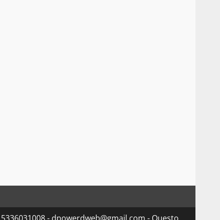
va 15336031008 - dpowerdweb@gmail.com - Questo