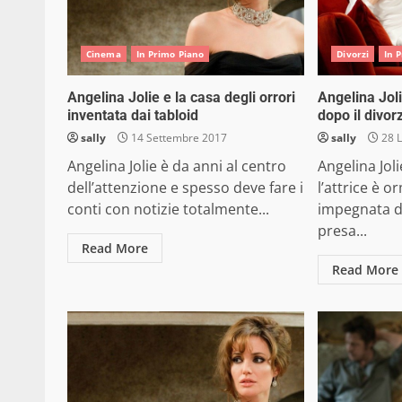
Cinema
In Primo Piano
Divorzi
In 
Angelina Jolie e la casa degli orrori
Angelina Joli
inventata dai tabloid
dopo il divor
sally
14 Settembre 2017
sally
28 L
Angelina Jolie è da anni al centro
Angelina Joli
dell’attenzione e spesso deve fare i
l’attrice è 
conti con notizie totalmente...
impegnata d
presa...
Read More
Read More