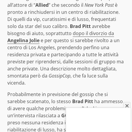
all’attore di “
Allied
” che secondo il
New York Post
è
pronto a rinchiudersi in un centro di riabilitazione.
Di quelli da vip, curatissimi e di lusso, frequentati
solo da star del suo calibro.
Brad Pitt
avrebbe
bisogno di aiuto, soprattutto
dopo il divorzio da
Angelina Jolie
e per questo si sarebbe rivolto a un
centro di Los Angeles, prendendo perfino una
residenza privata e partecipando a tutte le attività
previste per riprendersi, dalle sessioni di gruppo ma
anche private. Una descrizione molto dettagliata,
smontata però da
GossipCop
, che fa luce sulla
vicenda.
Probabilmente in previsione del gossip che si
sarebbe scatenato, lo stesso
Brad Pitt
ha ammesso
di avere qualche problemino con l’alcol in
un’intervista rilasciata a
GQ
. Tuttavia l’attore non ha
preso nessuna residenza in un centro di
riabilitazione di lusso, ha semplicemente consultato