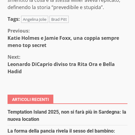
smentito la cosa e la stessa Miller aveva replicato,
definendo la storia “prevedibile e stupida”.
Tags:
Angelina Jolie
Brad Pitt
Continue
Previous:
Katie Holmes e Jamie Foxx, una coppia sempre
Reading
meno top secret
Next:
Leonardo DiCaprio diviso tra Rita Ora e Bella
Hadid
ARTICOLI RECENTI
Temptation Island 2025, non si farà più in Sardegna: la
nuova location
La forma della pancia rivela il sesso del bambino: