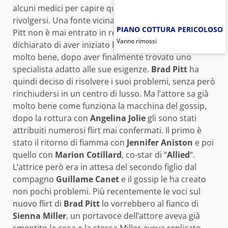
alcuni medici per capire quale fosse il migliore a cui
rivolgersi. Una fonte vicina all’attore ha spiegato che
PIANO COTTURA PERICOLOSO
Pitt non è mai entrato in rehab, lui stesso ha invece
Vanno rimossi
dichiarato di aver iniziato la terapia e di trovarsi
molto bene, dopo aver finalmente trovato uno
specialista adatto alle sue esigenze.
Brad Pitt
ha
quindi deciso di risolvere i suoi problemi, senza però
rinchiudersi in un centro di lusso. Ma l’attore sa già
molto bene come funziona la macchina del gossip,
dopo la rottura con
Angelina Jolie
gli sono stati
attribuiti numerosi flirt mai confermati. Il primo è
stato il ritorno di fiamma con
Jennifer Aniston
e poi
quello con
Marion Cotillard
, co-star di “
Allied
“.
L’attrice però era in attesa del secondo figlio dal
compagno
Guillame Canet
e il gossip le ha creato
non pochi problemi. Più recentemente le voci sul
nuovo flirt di
Brad Pitt
lo vorrebbero al fianco di
Sienna Miller
, un portavoce dell’attore aveva già