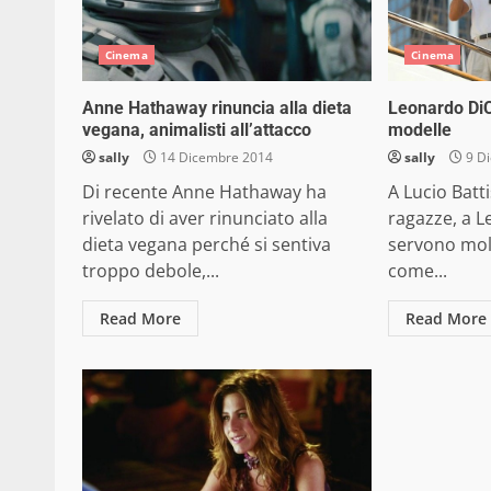
Cinema
Cinema
Anne Hathaway rinuncia alla dieta
Leonardo DiC
vegana, animalisti all’attacco
modelle
sally
14 Dicembre 2014
sally
9 D
Di recente Anne Hathaway ha
A Lucio Batt
rivelato di aver rinunciato alla
ragazze, a 
dieta vegana perché si sentiva
servono molt
troppo debole,...
come...
Read More
Read More