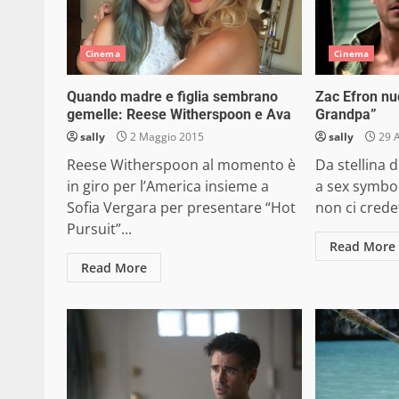
Cinema
Cinema
Quando madre e figlia sembrano
Zac Efron nud
gemelle: Reese Witherspoon e Ava
Grandpa”
sally
2 Maggio 2015
sally
29 A
Reese Witherspoon al momento è
Da stellina 
in giro per l’America insieme a
a sex symbol
Sofia Vergara per presentare “Hot
non ci credet
Pursuit”...
Read More
Read More