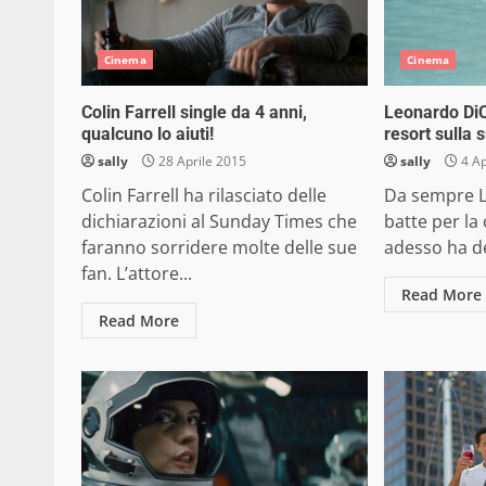
Cinema
Cinema
Colin Farrell single da 4 anni,
Leonardo DiC
qualcuno lo aiuti!
resort sulla 
sally
28 Aprile 2015
sally
4 Ap
Colin Farrell ha rilasciato delle
Da sempre L
dichiarazioni al Sunday Times che
batte per la
faranno sorridere molte delle sue
adesso ha de
fan. L’attore...
Read More
Read More