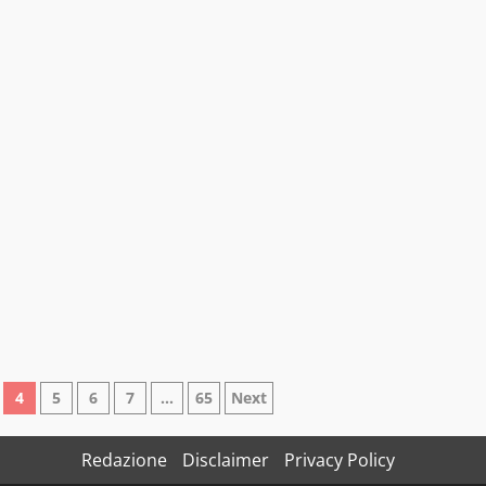
4
5
6
7
…
65
Next
Redazione
Disclaimer
Privacy Policy