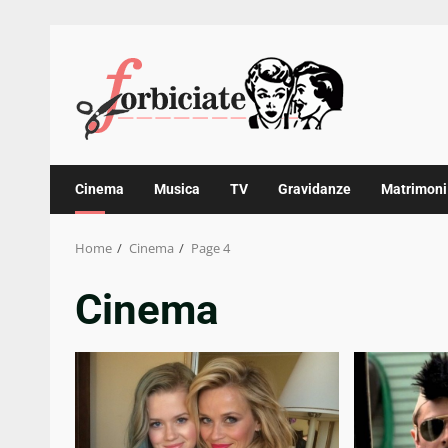
Skip
to
content
Cinema
Musica
TV
Gravidanze
Matrimoni
Home
Cinema
Page 4
Cinema