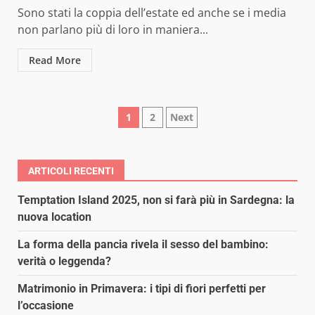
Sono stati la coppia dell’estate ed anche se i media
non parlano più di loro in maniera...
Read More
Paginazione
1
2
Next
degli
articoli
ARTICOLI RECENTI
Temptation Island 2025, non si farà più in Sardegna: la
nuova location
La forma della pancia rivela il sesso del bambino:
verità o leggenda?
Matrimonio in Primavera: i tipi di fiori perfetti per
l’occasione