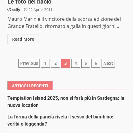
Le foto del bacio
sally
22 Aprile 2011
Mauro Marin è il vincitore della scorsa edizione del
Grande Fratello, ritornato a galla in questi giorni...
Read More
Paginazione
Previous
1
2
3
4
5
6
Next
degli
articoli
ARTICOLI RECENTI
Temptation Island 2025, non si farà più in Sardegna: la
nuova location
La forma della pancia rivela il sesso del bambino:
verità o leggenda?