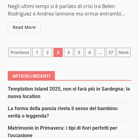
Negli ultimi tempi si è parlato di crisi tra Belen
Rodriguez e Andrea Iannone ma ormai entrambi...
Read More
Paginazione
Previous
1
2
3
4
5
6
…
37
Next
degli
articoli
ARTICOLI RECENTI
Temptation Island 2025, non si farà più in Sardegna: la
nuova location
La forma della pancia rivela il sesso del bambino:
verità o leggenda?
Matrimonio in Primavera: i tipi di fiori perfetti per
l’occasione