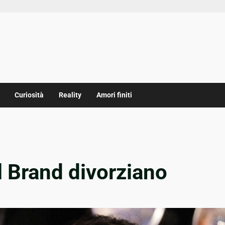
Curiosità
Reality
Amori finiti
l Brand divorziano