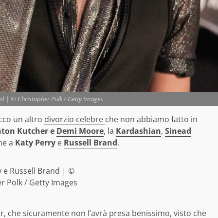
nd | © Christopher Polk / Getty Images
cco un altro
divorzio celebre
che non abbiamo fatto in
ton Kutcher e
Demi Moore
, la
Kardashian
,
Sinead
che a
Katy Perry
e
Russell Brand
.
y e Russell Brand | ©
r Polk / Getty Images
tar, che sicuramente non l’avrà presa benissimo, visto che