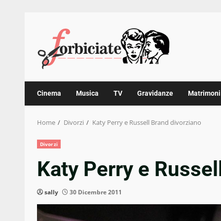
Skip
to
content
Cinema
Musica
TV
Gravidanze
Matrimoni
Home
Divorzi
Katy Perry e Russell Brand divorziano
Divorzi
Katy Perry e Russel
sally
30 Dicembre 2011