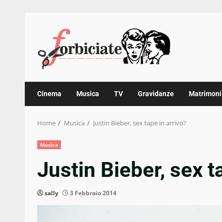
Skip
to
content
Cinema
Musica
TV
Gravidanze
Matrimoni
Home
Musica
Justin Bieber, sex tape in arrivo?
Musica
Justin Bieber, sex t
sally
3 Febbraio 2014