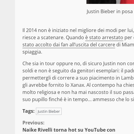
Justin Bieber in posa
Il 2014 non è iniziato nel migliore dei modi per l
riesce a scatenare. Quando
è stato arrestato
per 
stato accolto dai fan all’uscita del carcere
di Miami
spiaggia.
Che sia in tour oppure no, di sicuro Justin non co
soldi e non è seguito da genitori esemplari: il p
permettergli di correre a suo piacimento in Lamb
gli avrebbe fornito lo Xanax. Al contempo ha chiest
molto religiosa e non ha mai nascosto il suo pas
suo pupillo finché è in tempo… ammesso che lo s
Tags:
Justin Bieber
Continue
Previous:
Naike Rivelli torna hot su YouTube con