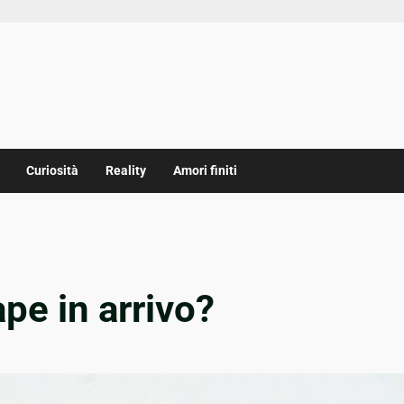
Curiosità
Reality
Amori finiti
ape in arrivo?