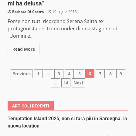
mi ha delusa”
Barbara Di Castro
19 Luglio 2013
Forse non tutti ricordano Serena Saitta ex
protagonista del trono under di una stagione di
“Uomini e...
Read More
Paginazione
Previous
1
…
3
4
5
6
7
8
9
…
14
Next
degli
articoli
ARTICOLI RECENTI
Temptation Island 2025, non si farà più in Sardegna: la
nuova location