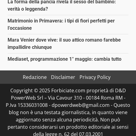
La forma della pancia rivela il sesso del bambino:
verità o leggenda?
Matrimonio in Primavera: i tipi di fiori perfetti per
l’occasione
Mara Venier dove vive: il suo attico romano farebbe
impallidire chiunque
Mediaset, programmazione 1° maggio: cambia tutto
Redazione
Disclaimer
Privacy Policy
Copyright © 2025 Forbiciate.com proprietà di D&D
PowerWeb Srl – Via Cavour 310 - 00184 Roma RM -
P.Iva 15336031008 - dpowerdweb@gmail.com - Questo
blog non è una testata giornalistica, in quanto viene
aggiornato senza alcuna periodicità. Non può
pertanto considerarsi un prodotto editoriale ai sensi
della legge n. 62 del 07.03.2001