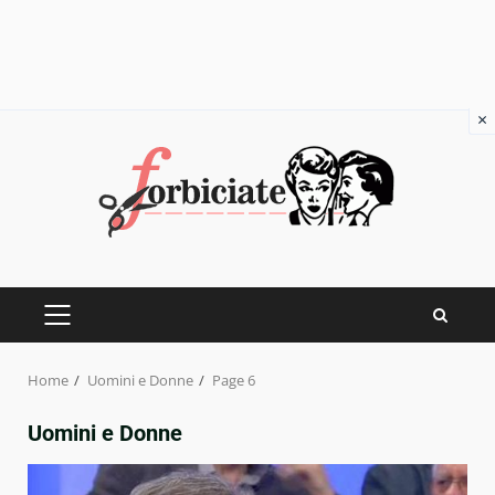
×
Skip
to
content
PRIMARY
MENU
Home
Uomini e Donne
Page 6
Uomini e Donne