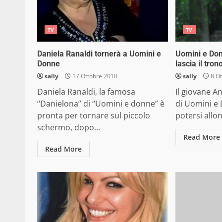
TV
TV
Daniela Ranaldi tornerà a Uomini e
Uomini e Don
Donne
lascia il tron
sally
17 Ottobre 2010
sally
8 Ot
Daniela Ranaldi, la famosa
Il giovane A
“Danielona” di “Uomini e donne” è
di Uomini e 
pronta per tornare sul piccolo
potersi allo
schermo, dopo...
Read More
Read More