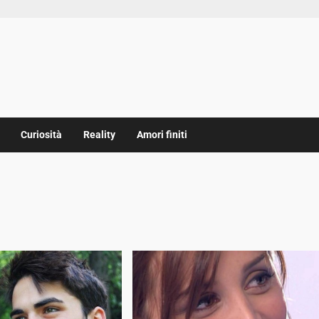
Curiosità
Reality
Amori finiti