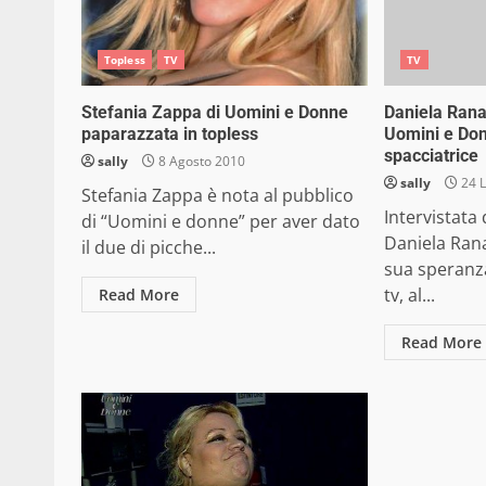
Topless
TV
TV
Stefania Zappa di Uomini e Donne
Daniela Rana
paparazzata in topless
Uomini e Do
spacciatrice
sally
8 Agosto 2010
sally
24 L
Stefania Zappa è nota al pubblico
Intervistata
di “Uomini e donne” per aver dato
Daniela Rana
il due di picche...
sua speranza
tv, al...
Read More
Read More