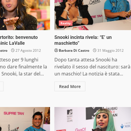
Reality
rtorito: benvenuto
Snooki incinta rivela: “E’ un
nic LaValle
maschietto”
astro
27 Agosto 2012
Barbara Di Castro
31 Maggio 2012
teso per 9 lunghi
Dopo tanta attesa Snooki ha
mo dare finalmente la
rivelato il sesso del nascituro: sarà
 Snooki, la star del...
un maschio! La notizia è stata...
Read More