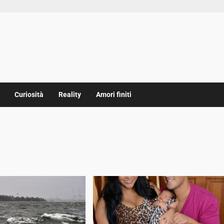
Curiosità
Reality
Amori finiti