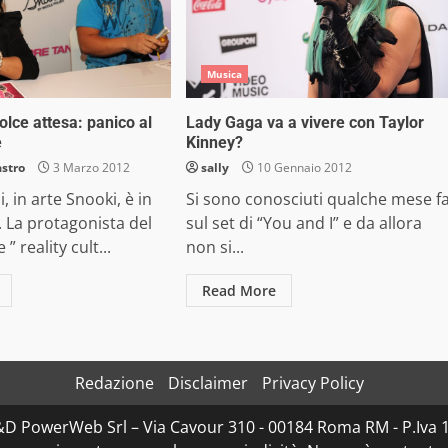
Musica
olce attesa: panico al
Lady Gaga va a vivere con Taylor
e
Kinney?
astro
3 Marzo 2012
sally
10 Gennaio 2012
i, in arte Snooki, è in
Si sono conosciuti qualche mese f
. La protagonista del
sul set di “You and I” e da allora
” reality cult...
non si...
Read More
Redazione
Disclaimer
Privacy Policy
D&D PowerWeb Srl – Via Cavour 310 - 00184 Roma RM - P.I