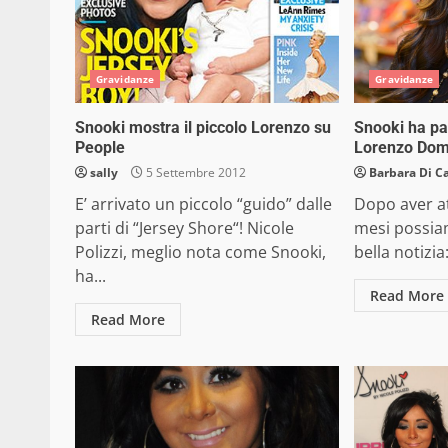
Gravidanze
Gravidanze
Snooki mostra il piccolo Lorenzo su
Snooki ha pa
People
Lorenzo Domi
sally
5 Settembre 2012
Barbara Di C
E’ arrivato un piccolo “guido” dalle
Dopo aver at
parti di “Jersey Shore“! Nicole
mesi possia
Polizzi, meglio nota come Snooki,
bella notizia:
ha...
Read More
Read More