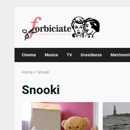
Skip
to
content
Cinema
Musica
TV
Gravidanze
Matrimoni
Home
Snooki
Snooki