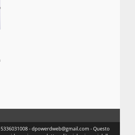
a
va 15336031008 - dpowerdweb@gmail.com - Questo