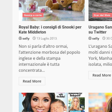
Gossip a corte
Star del Web
Royal Baby: i consigli di Snooki per
Uragano Sand
Kate Middleton
su Twitter
sally
13 Luglio 2013
sally
30 O
Non si parla d’altro ormai,
L’uragano S
l’attenzione morbosa del popolo
molti danni 
inglese e della stampa
York, Manha
internazionale è tutta
isolata, milio
concentrata...
Read More
Read More