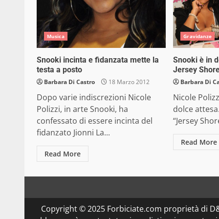
Musica
Gravidanze
Snooki incinta e fidanzata mette la
Snooki è in d
testa a posto
Jersey Shor
Barbara Di Castro
18 Marzo 2012
Barbara Di C
Dopo varie indiscrezioni Nicole
Nicole Polizz
Polizzi, in arte Snooki, ha
dolce attesa
confessato di essere incinta del
“Jersey Shore 
fidanzato Jionni La...
Read More
Read More
Copyright © 2025 Forbiciate.com proprietà di 