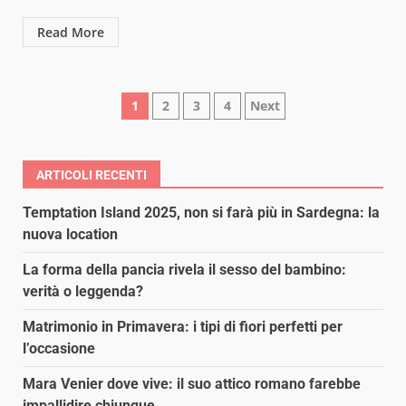
Read More
Paginazione
1
2
3
4
Next
degli
articoli
ARTICOLI RECENTI
Temptation Island 2025, non si farà più in Sardegna: la
nuova location
La forma della pancia rivela il sesso del bambino:
verità o leggenda?
Matrimonio in Primavera: i tipi di fiori perfetti per
l’occasione
Mara Venier dove vive: il suo attico romano farebbe
impallidire chiunque