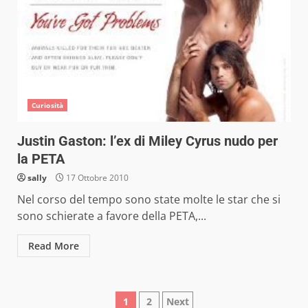
Curiosità
Justin Gaston: l’ex di Miley Cyrus nudo per
la PETA
sally
17 Ottobre 2010
Nel corso del tempo sono state molte le star che si
sono schierate a favore della PETA,...
Read More
Paginazione
1
2
Next