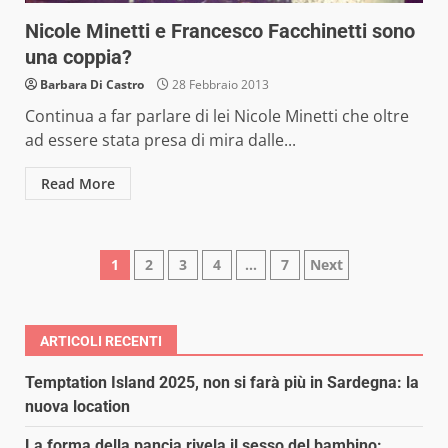
Nicole Minetti e Francesco Facchinetti sono
una coppia?
Barbara Di Castro
28 Febbraio 2013
Continua a far parlare di lei Nicole Minetti che oltre
ad essere stata presa di mira dalle...
Read More
Paginazione
1
2
3
4
…
7
Next
degli
articoli
ARTICOLI RECENTI
Temptation Island 2025, non si farà più in Sardegna: la
nuova location
La forma della pancia rivela il sesso del bambino: