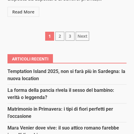
Read More
Paginazione
1
2
3
Next
degli
articoli
ARTICOLI RECENTI
Temptation Island 2025, non si farà più in Sardegna: la
nuova location
La forma della pancia rivela il sesso del bambino:
verità o leggenda?
Matrimonio in Primavera: i tipi di fiori perfetti per
l’occasione
Mara Venier dove vive: il suo attico romano farebbe