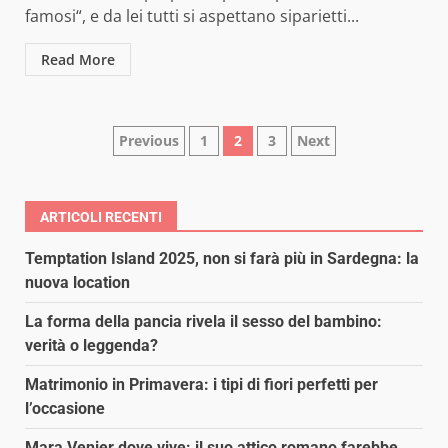
famosi“, e da lei tutti si aspettano siparietti...
Read More
Paginazione
Previous
1
2
3
Next
degli
articoli
ARTICOLI RECENTI
Temptation Island 2025, non si farà più in Sardegna: la
nuova location
La forma della pancia rivela il sesso del bambino:
verità o leggenda?
Matrimonio in Primavera: i tipi di fiori perfetti per
l’occasione
Mara Venier dove vive: il suo attico romano farebbe