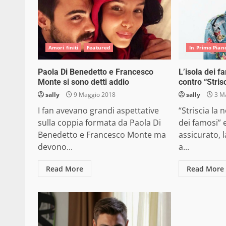
Amori finiti
Featured
In Primo Pian
Paola Di Benedetto e Francesco
L’isola dei f
Monte si sono detti addio
contro “Stris
sally
9 Maggio 2018
sally
3 M
I fan avevano grandi aspettative
“Striscia la 
sulla coppia formata da Paola Di
dei famosi” 
Benedetto e Francesco Monte ma
assicurato, 
devono...
a...
Read More
Read More