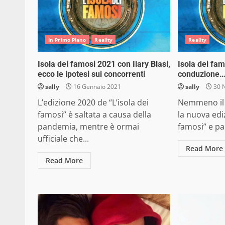
In Primo Piano
Reality
Reality
Isola dei famosi 2021 con Ilary Blasi,
Isola dei fam
ecco le ipotesi sui concorrenti
conduzione… 
sally
16 Gennaio 2021
sally
30 
L’edizione 2020 de “L’isola dei
Nemmeno il 
famosi” è saltata a causa della
la nuova edi
pandemia, mentre è ormai
famosi” e par
ufficiale che...
Read More
Read More