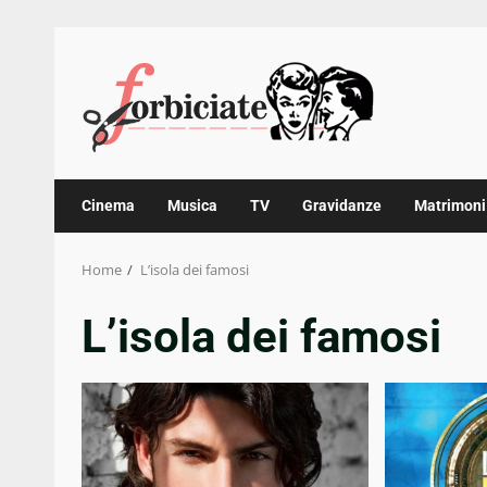
Skip
to
content
Cinema
Musica
TV
Gravidanze
Matrimoni
Home
L’isola dei famosi
L’isola dei famosi