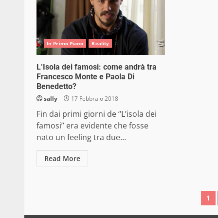
In Primo Piano
Reality
L’Isola dei famosi: come andrà tra
Francesco Monte e Paola Di
Benedetto?
sally
17 Febbraio 2018
Fin dai primi giorni de “L’isola dei
famosi” era evidente che fosse
nato un feeling tra due...
Read More
Pa
1