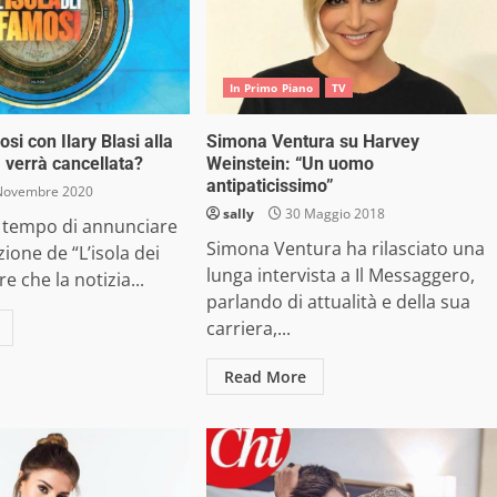
In Primo Piano
TV
osi con Ilary Blasi alla
Simona Ventura su Harvey
verrà cancellata?
Weinstein: “Un uomo
antipaticissimo”
Novembre 2020
sally
30 Maggio 2018
tempo di annunciare
Simona Ventura ha rilasciato una
zione de “L’isola dei
lunga intervista a Il Messaggero,
e che la notizia...
parlando di attualità e della sua
carriera,...
Read More