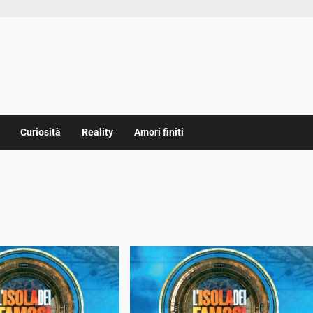
Curiosità
Reality
Amori finiti