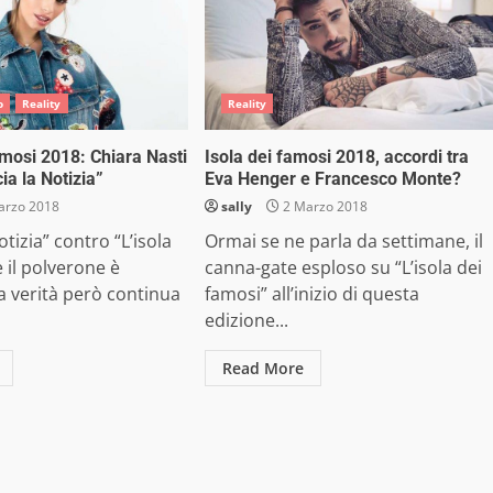
o
Reality
Reality
amosi 2018: Chiara Nasti
Isola dei famosi 2018, accordi tra
cia la Notizia”
Eva Henger e Francesco Monte?
arzo 2018
sally
2 Marzo 2018
notizia” contro “L’isola
Ormai se ne parla da settimane, il
e il polverone è
canna-gate esploso su “L’isola dei
la verità però continua
famosi” all’inizio di questa
edizione...
Read More