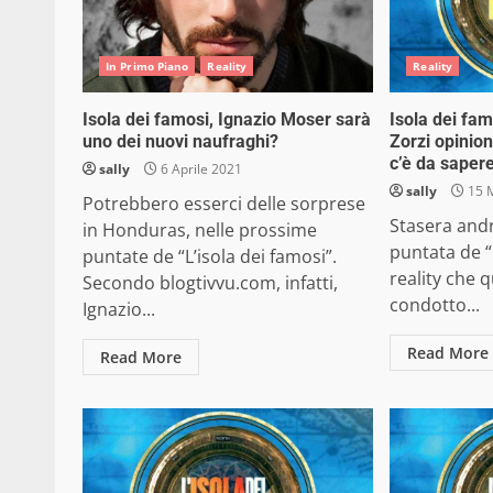
In Primo Piano
Reality
Reality
Isola dei famosi, Ignazio Moser sarà
Isola dei f
uno dei nuovi naufraghi?
Zorzi opinion
c’è da saper
sally
6 Aprile 2021
sally
15 
Potrebbero esserci delle sorprese
Stasera andr
in Honduras, nelle prossime
puntata de “L
puntate de “L’isola dei famosi”.
reality che 
Secondo blogtivvu.com, infatti,
condotto...
Ignazio...
Read More
Read More