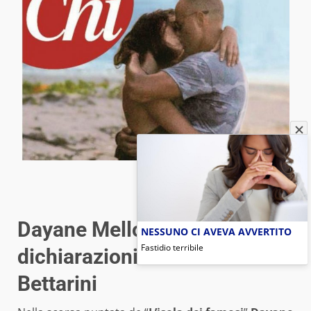
© Chi
Dayane Mello, le
NESSUNO CI AVEVA AVVERTITO
Fastidio terribile
dichiarazioni su Stefano
Bettarini