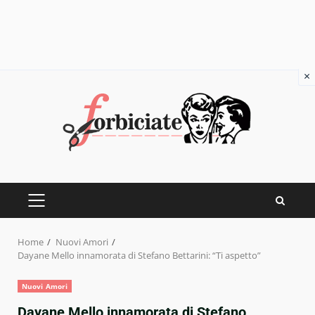
×
Skip
to
content
PRIMARY
MENU
Home
Nuovi Amori
Dayane Mello innamorata di Stefano Bettarini: “Ti aspetto”
Nuovi Amori
Dayane Mello innamorata di Stefano