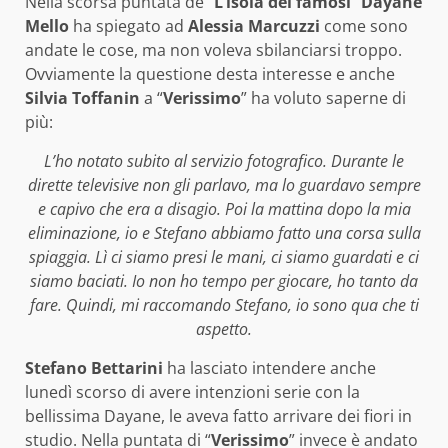
Nella scorsa puntata de “
L’isola dei famosi
”
Dayane
Mello
ha spiegato ad
Alessia Marcuzzi
come sono
andate le cose, ma non voleva sbilanciarsi troppo.
Ovviamente la questione desta interesse e anche
Silvia Toffanin
a “
Verissimo
” ha voluto saperne di
più:
L’ho notato subito al servizio fotografico. Durante le
dirette televisive non gli parlavo, ma lo guardavo sempre
e capivo che era a disagio. Poi la mattina dopo la mia
eliminazione, io e Stefano abbiamo fatto una corsa sulla
spiaggia. Lì ci siamo presi le mani, ci siamo guardati e ci
siamo baciati. Io non ho tempo per giocare, ho tanto da
fare. Quindi, mi raccomando Stefano, io sono qua che ti
aspetto.
Stefano Bettarini
ha lasciato intendere anche
lunedì scorso di avere intenzioni serie con la
bellissima Dayane, le aveva fatto arrivare dei fiori in
studio. Nella puntata di “
Verissimo
” invece è andato