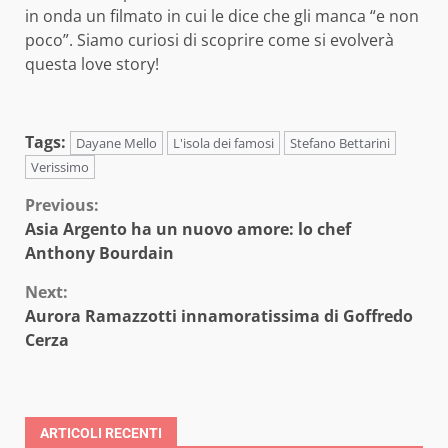
in onda un filmato in cui le dice che gli manca “e non
poco”. Siamo curiosi di scoprire come si evolverà
questa love story!
Tags:
Dayane Mello
L'isola dei famosi
Stefano Bettarini
Verissimo
Continue
Previous:
Asia Argento ha un nuovo amore: lo chef
Reading
Anthony Bourdain
Next:
Aurora Ramazzotti innamoratissima di Goffredo
Cerza
ARTICOLI RECENTI