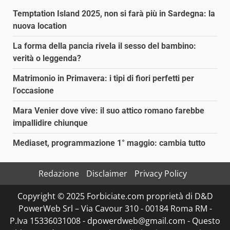
Temptation Island 2025, non si farà più in Sardegna: la
nuova location
La forma della pancia rivela il sesso del bambino:
verità o leggenda?
Matrimonio in Primavera: i tipi di fiori perfetti per
l’occasione
Mara Venier dove vive: il suo attico romano farebbe
impallidire chiunque
Mediaset, programmazione 1° maggio: cambia tutto
Redazione
Disclaimer
Privacy Policy
Copyright © 2025 Forbiciate.com proprietà di D&D
PowerWeb Srl – Via Cavour 310 - 00184 Roma RM -
P.Iva 15336031008 - dpowerdweb@gmail.com - Questo