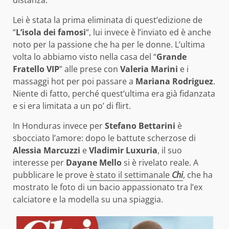
Lei è stata la prima eliminata di quest’edizione de
“
L’isola dei famosi
“, lui invece è l’inviato ed è anche
noto per la passione che ha per le donne. L’ultima
volta lo abbiamo visto nella casa del “
Grande
Fratello VIP
” alle prese con
Valeria Marini
e i
massaggi hot per poi passare a
Mariana Rodriguez
.
Niente di fatto, perché quest’ultima era già fidanzata
e si era limitata a un po’ di flirt.
In Honduras invece per
Stefano Bettarini
è
sbocciato l’amore: dopo le battute scherzose di
Alessia Marcuzzi
e
Vladimir Luxuria
, il suo
interesse per
Dayane Mello
si è rivelato reale. A
pubblicare le prove
è stato il settimanale
Chi
, che ha
mostrato le foto di un bacio appassionato tra l’ex
calciatore e la modella su una spiaggia.