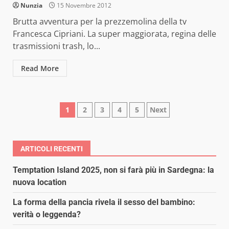
Nunzia
15 Novembre 2012
Brutta avventura per la prezzemolina della tv
Francesca Cipriani. La super maggiorata, regina delle
trasmissioni trash, lo...
Read More
Paginazione
1
2
3
4
5
Next
degli
articoli
ARTICOLI RECENTI
Temptation Island 2025, non si farà più in Sardegna: la
nuova location
La forma della pancia rivela il sesso del bambino:
verità o leggenda?