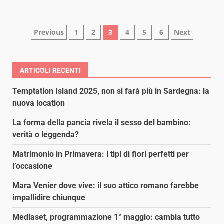
Paginazione
Previous
1
2
3
4
5
6
Next
degli
articoli
ARTICOLI RECENTI
Temptation Island 2025, non si farà più in Sardegna: la
nuova location
La forma della pancia rivela il sesso del bambino:
verità o leggenda?
Matrimonio in Primavera: i tipi di fiori perfetti per
l’occasione
Mara Venier dove vive: il suo attico romano farebbe
impallidire chiunque
Mediaset, programmazione 1° maggio: cambia tutto