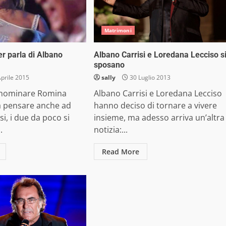
Matrimoni
 parla di Albano
Albano Carrisi e Loredana Lecciso s
sposano
prile 2015
sally
30 Luglio 2013
 nominare Romina
Albano Carrisi e Loredana Lecciso
 pensare anche ad
hanno deciso di tornare a vivere
si, i due da poco si
insieme, ma adesso arriva un’altra
.
notizia:...
Read More