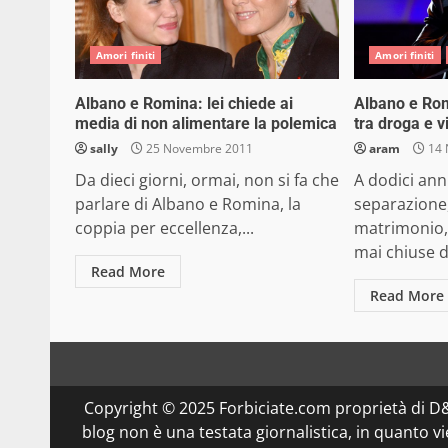
Amori finiti
Amori finiti
Albano e Romina: lei chiede ai
Albano e Rom
media di non alimentare la polemica
tra droga e v
sally
25 Novembre 2011
aram
14 
Da dieci giorni, ormai, non si fa che
A dodici anni
parlare di Albano e Romina, la
separazione,
coppia per eccellenza,...
matrimonio, 
mai chiuse de
Read More
Read More
Copyright © 2025 Forbiciate.com proprietà di 
blog non è una testata giornalistica, in quanto v