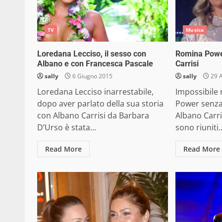
TV
Musica
Loredana Lecciso, il sesso con
Romina Power
Albano e con Francesca Pascale
Carrisi
sally
6 Giugno 2015
sally
29 A
Loredana Lecciso inarrestabile,
Impossibile
dopo aver parlato della sua storia
Power senza
con Albano Carrisi da Barbara
Albano Carri
D’Urso è stata...
sono riuniti..
Read More
Read More