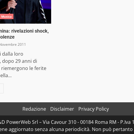
Musica
ina: rivelazioni shock,
iolenze
Novembre 2011
 dalla loro
 dopo 29 anni di
riemergono le ferite
lla...
Redazione
Disclaimer
Privacy Policy
D&D PowerWeb Srl – Via Cavour 310 - 00184 Roma RM - P.I
iene aggiornato senza alcuna periodicità. Non può pertanto 