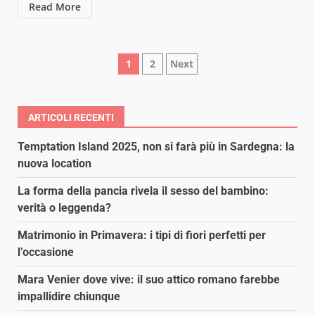
Read More
Paginazione
1
2
Next
degli
articoli
ARTICOLI RECENTI
Temptation Island 2025, non si farà più in Sardegna: la
nuova location
La forma della pancia rivela il sesso del bambino:
verità o leggenda?
Matrimonio in Primavera: i tipi di fiori perfetti per
l’occasione
Mara Venier dove vive: il suo attico romano farebbe
impallidire chiunque