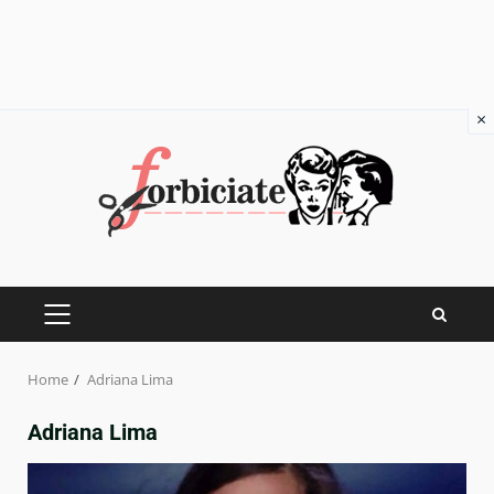
×
Skip
to
content
PRIMARY
MENU
Home
Adriana Lima
Adriana Lima